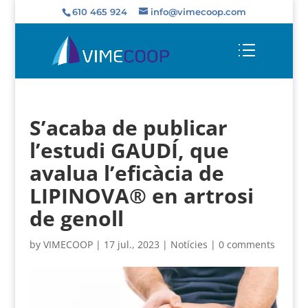
610 465 924
info@vimecoop.com
S’acaba de publicar
l’estudi GAUDÍ, que
avalua l’eficàcia de
LIPINOVA® en artrosi
de genoll
by
VIMECOOP
|
17 jul., 2023
|
Notícies
|
0 comments