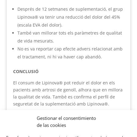
Després de 12 setmanes de suplementació, el grup
Lipinova®️ va tenir una reducció del dolor del 45%
(escala EVA del dolor).
També van millorar tots els paràmetres de qualitat
de vida mesurats.
No es va reportar cap efecte advers relacionat amb
el tractament, ni hi va haver cap abandó.
CONCLUSIÓ
El consum de Lipinova®️ pot reduir el dolor en els
pacients amb artrosi de genoll, alhora que en millora
la qualitat de vida. També es confirma el perfil de
seguretat de la suplementació amb Lipinova®.
Tota la informació de l’estudi aquí:
Gestionar el consentimiento
https://translational-
de las cookies
medicine.biomedcentral.com/articles/10.1186/s12967
-023-04283-4